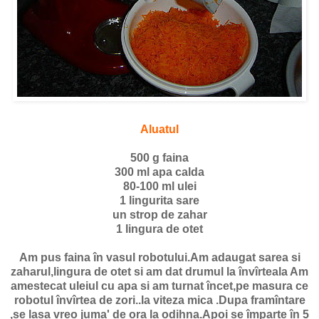
Aluatul
500 g faina
300 ml apa calda
80-100 ml ulei
1 lingurita sare
un strop de zahar
1 lingura de otet
Am pus faina în vasul robotului.Am adaugat sarea si
zaharul,lingura de otet si am dat drumul la învîrteala Am
amestecat uleiul cu apa si am turnat încet,pe masura ce
robotul învîrtea de zori..la viteza mica .Dupa framîntare
,se lasa vreo juma' de ora la odihna.Apoi se împarte în 5